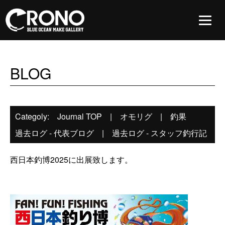
BLOG
Categoly:
Journal TOP
|
オモリグ
|
釣果
過去ログ - 代表ブログ
|
過去ログ - スタッフ釣行記
西日本釣博2025に出展致します。