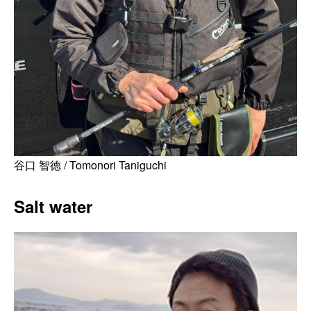
谷口 智徳 / Tomonori Taniguchi
Salt water