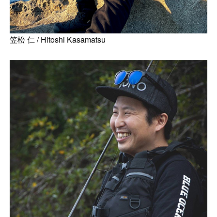
笠松 仁 / Hitoshi Kasamatsu