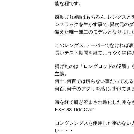
能な程です｡
感度､飛距離はもちろん､レングスと
ンスラックを生かす事で､異次元の
備えた唯一無二のモデルとなりました
このレングス､テーパーでなければ表
長いテスト期間を経てようやく納得
掲げたのは「ロングロッドの逆襲」
主義｡
何十､何百では解らない事だってあ
何百､何千のアタリを感じ､掛けてき
時を経て研ぎ澄まされ進化した剛を
EXR-88 Tide Over
ロングレングスを使用した事のない
い・・・