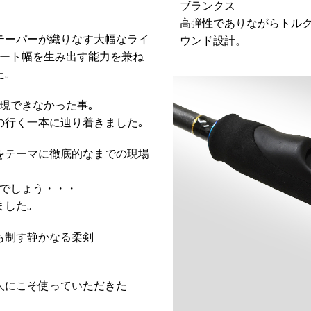
ブランクス
高弾性でありながらトル
テーパーが織りなす大幅なライ
ウンド設計。
ダート幅を生み出す能力を兼ね
｡
現できなかった事｡
の行く一本に辿り着きました｡
をテーマに徹底的なまでの現場
るでしょう・・・
ました｡
も制す静かなる柔剣
人にこそ使っていただきた