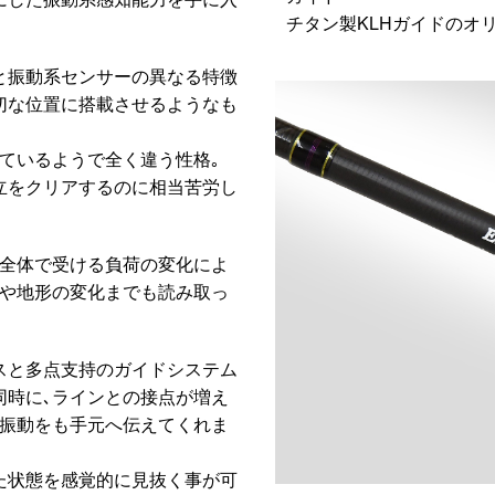
チタン製KLHガイドのオ
と振動系センサーの異なる特徴
切な位置に搭載させるようなも
ているようで全く違う性格｡
立をクリアするのに相当苦労し
ス全体で受ける負荷の変化によ
潮や地形の変化までも読み取っ
スと多点支持のガイドシステム
同時に､ラインとの接点が増え
微振動をも手元へ伝えてくれま
た状態を感覚的に見抜く事が可