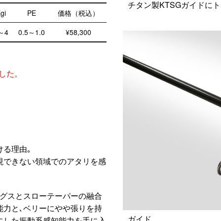
チタン製KTSGガイドにト
gi
PE
価格（税込）
～4
0.5～1.0
¥58,300
ました。
ける理由｡
現できない領域でのアタリを感
ングスとスローテーパーの融合
能力と､ベリーにやや張りを持
ガイド
にした振動系感知能力を手に入