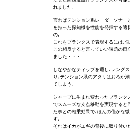
れました｡
言わばテンション系レーダーソナー
を持った探知機を性能を発揮する適
の｡
これをブランクスで表現するには､似
この相反すると言っていい課題の両
ました・・・
しなやかなティップを通し､レング
り､テンション系のアタリはおろか
てしまう｡
シャープに生まれ変わったブランク
でスムーズな支点移動を実現すると
た事との相乗効果で､ほんの僅かな
す｡
それはイカがエギの背後に取り付い